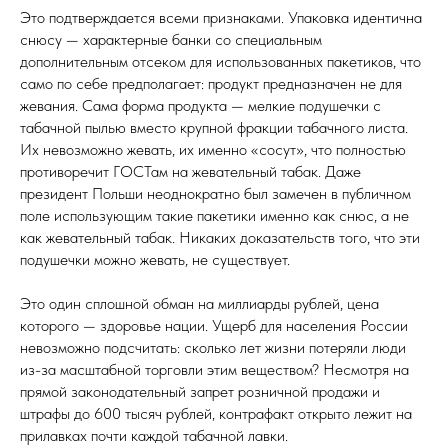
Это подтверждается всеми признаками. Упаковка идентична
снюсу — характерные банки со специальным
дополнительным отсеком для использованных пакетиков, что
само по себе предполагает: продукт предназначен не для
жевания. Сама форма продукта — мелкие подушечки с
табачной пылью вместо крупной фракции табачного листа.
Их невозможно жевать, их именно «сосут», что полностью
противоречит ГОСТам на жевательный табак. Даже
президент Польши неоднократно был замечен в публичном
поле использующим такие пакетики именно как снюс, а не
как жевательный табак. Никаких доказательств того, что эти
подушечки можно жевать, не существует.
Это один сплошной обман на миллиарды рублей, цена
которого — здоровье нации. Ущерб для населения России
невозможно подсчитать: сколько лет жизни потеряли люди
из-за масштабной торговли этим веществом? Несмотря на
прямой законодательный запрет розничной продажи и
штрафы до 600 тысяч рублей, контрафакт открыто лежит на
прилавках почти каждой табачной лавки.