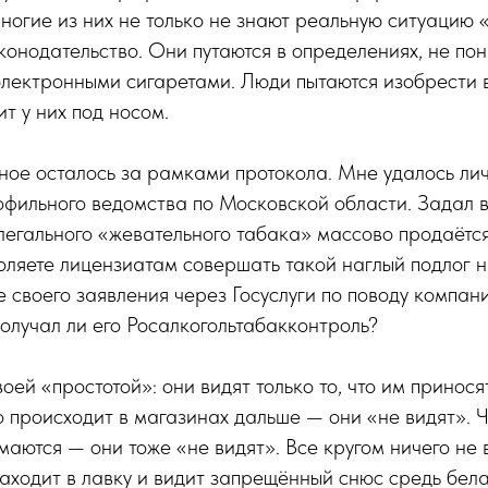
ногие из них не только не знают реальную ситуацию «
конодательство. Они путаются в определениях, не по
электронными сигаретами. Люди пытаются изобрести 
т у них под носом.
ое осталось за рамками протокола. Мне удалось лич
фильного ведомства по Московской области. Задал в
 легального «жевательного табака» массово продаёт
оляете лицензиатам совершать такой наглый подлог на
е своего заявления через Госуслуги по поводу компа
олучал ли его Росалкогольтабакконтроль?
оей «простотой»: они видят только то, что им принося
 происходит в магазинах дальше — они «не видят». 
аются — они тоже «не видят». Все кругом ничего не 
аходит в лавку и видит запрещённый снюс средь бела