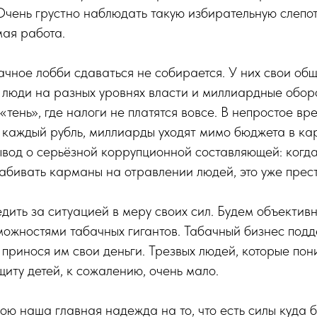
Очень грустно наблюдать такую избирательную слепоту
мая работа.
ачное лобби сдаваться не собирается. У них свои об
 люди на разных уровнях власти и миллиардные обор
тень», где налоги не платятся вовсе. В непростое вре
 каждый рубль, миллиарды уходят мимо бюджета в ка
вод о серьёзной коррупционной составляющей: когда
абивать карманы на отравлении людей, это уже прес
ить за ситуацией в меру своих сил. Будем объектив
можностями табачных гигантов. Табачный бизнес под
 принося им свои деньги. Трезвых людей, которые пон
щиту детей, к сожалению, очень мало.
ою наша главная надежда на то, что есть силы куда 