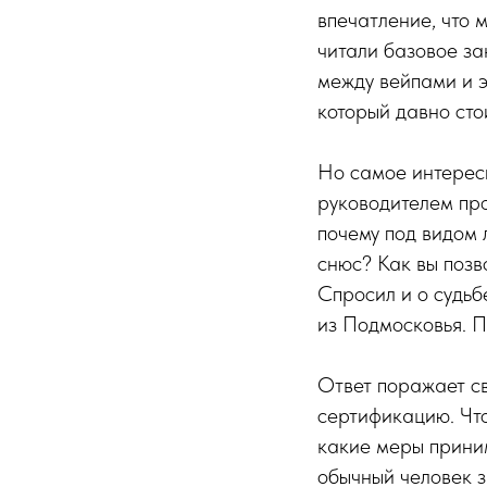
впечатление, что м
читали базовое за
между вейпами и 
который давно стои
Но самое интересн
руководителем про
почему под видом
снюс? Как вы позв
Спросил и о судьб
из Подмосковья. П
Ответ поражает св
сертификацию. Что
какие меры приним
обычный человек з