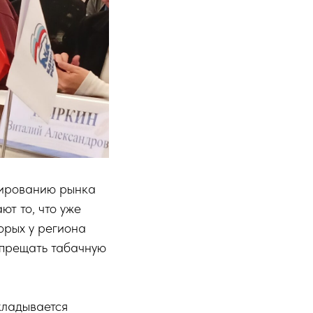
лированию рынка
ют то, что уже
орых у региона
апрещать табачную
кладывается