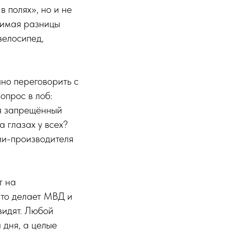
в полях», но и не
нимая разницы
велосипед,
но переговорить с
опрос в лоб:
ся запрещённый
 глазах у всех?
нии-производителя
т на
Что делает МВД и
видят. Любой
 дня, а целые