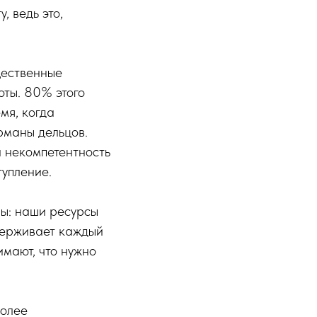
, ведь это,
щественные
оты. 80% этого
мя, когда
рманы дельцов.
 некомпетентность
тупление.
ны: наши ресурсы
держивает каждый
имают, что нужно
более