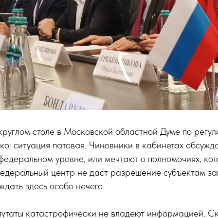
круглом столе в Московской областной Думе по регу
тко: ситуация патовая. Чиновники в кабинетах обсужда
федеральном уровне, или мечтают о полномочиях, кот
 федеральный центр не даст разрешение субъектам з
ждать здесь особо нечего.
епутаты катастрофически не владеют информацией. С