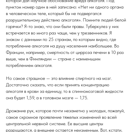
которой дал научное обоснование вреда алкоголя. Под
пунктом номер один в ней записано: «Нет ни одного органа
в человеческом теле, который бы не подвергался
разрушительному действию алкоголя». Помните людей белой
горячки? Я-то знаю, что они были правы. Туберкулез у них
встречается во много раз чаще, чем у трезвенников. Я
знаком с данными по 25 странам, по которым видно, где
потребление алкоголя на душу населения наибольшее. Во
Франции, например, смертность от цирроза печени в 10 раз
выше, чем в Финляндии — стране с наименьшим
потреблением алкоголя.
Но самое страшное — это влияние спиртного на мозг.
Достаточно сказать, что если принять концентрацию
алкоголя в крови за единицу, то в спинномозговой жидкости
она будет 1,59, а в головном мозге — 1,75.
Дрожание рук, которое почти незаметно у молодых, пожалуй,
самое скромное проявление тяжелых изменений во всей
центральной нервной системе. Ее высшие центры
разрушаются, а внешнее остается неизменным. Вот, кстати,