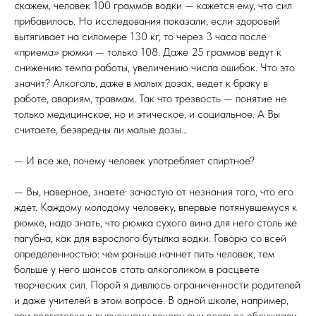
скажем, человек 100 граммов водки — кажется ему, что сил
прибавилось. Но исследования показали, если здоровый
вытягивает на силомере 130 кг, то через 3 часа после
«приема» рюмки — только 108. Даже 25 граммов ведут к
снижению темпа работы, увеличению числа ошибок. Что это
значит? Алкоголь, даже в малых дозах, ведет к браку в
работе, авариям, травмам. Так что трезвость — понятие не
только медицинское, но и этическое, и социальное. А Вы
считаете, безвредны ли малые дозы…
— И все же, почему человек употребляет спиртное?
— Вы, наверное, знаете: зачастую от незнания того, что его
ждет. Каждому молодому человеку, впервые потянувшемуся к
рюмке, надо знать, что рюмка сухого вина для него столь же
пагубна, как для взрослого бутылка водки. Говорю со всей
определенностью: чем раньше начнет пить человек, тем
больше у него шансов стать алкоголиком в расцвете
творческих сил. Порой я дивлюсь ограниченности родителей
и даже учителей в этом вопросе. В одной школе, например,
при подготовке к выпускному вечеру они всерьез обсуждали,