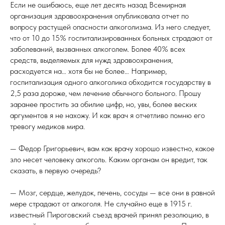
Если не ошибаюсь, еще лет десять назад Всемирная
организация здравоохранения опубликовала отчет по
вопросу растущей опасности алкоголизма. Из него следует,
что от 10 до 15% госпитализированных больных страдают от
заболеваний, вызванных алкоголем. Более 40% всех
средств, выделяемых для нужд здравоохранения,
расходуется на… хотя бы не более… Например,
госпитализация одного алкоголика обходится государству в
2,5 раза дороже, чем лечение обычного больного. Прошу
заранее простить за обилие цифр, но, увы, более веских
аргументов я не нахожу. И как врач я отчетливо помню его
тревогу медиков мира.
— Федор Григорьевич, вам как врачу хорошо известно, какое
зло несет человеку алкоголь. Каким органам он вредит, так
сказать, в первую очередь?
— Мозг, сердце, желудок, печень, сосуды — все они в равной
мере страдают от алкоголя. Не случайно еще в 1915 г.
известный Пироговский съезд врачей принял резолюцию, в