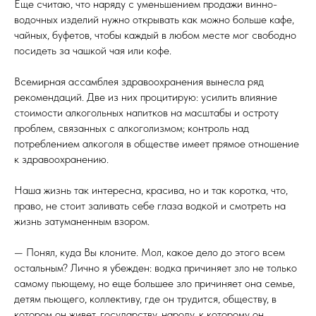
Еще считаю, что наряду с уменьшением продажи винно-
водочных изделий нужно открывать как можно больше кафе,
чайных, буфетов, чтобы каждый в любом месте мог свободно
посидеть за чашкой чая или кофе.
Всемирная ассамблея здравоохранения вынесла ряд
рекомендаций. Две из них процитирую: усилить влияние
стоимости алкогольных напитков на масштабы и остроту
проблем, связанных с алкоголизмом; контроль над
потреблением алкоголя в обществе имеет прямое отношение
к здравоохранению.
Наша жизнь так интересна, красива, но и так коротка, что,
право, не стоит заливать себе глаза водкой и смотреть на
жизнь затуманенным взором.
— Понял, куда Вы клоните. Мол, какое дело до этого всем
остальным? Лично я убежден: водка причиняет зло не только
самому пьющему, но еще большее зло причиняет она семье,
детям пьющего, коллективу, где он трудится, обществу, в
котором он живет, государству, народу, к которому он