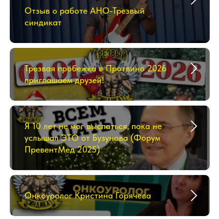
Отзыв о работе АНО-Трезвый
синдикат
Трезвая пробежка в Протвино 2026
приглашаем друзей!
Я 10 лет не мог выспаться, пока не
услышал ЭТО от Бузунова (Форум
ПревентМед 2025)
Онкоуролог Кристина Горячева