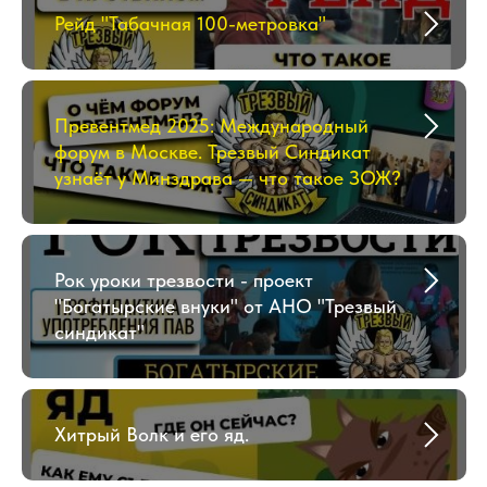
Рейд "Табачная 100-метровка"
Превентмед 2025: Международный
форум в Москве. Трезвый Синдикат
узнаёт у Минздрава — что такое ЗОЖ?
Рок уроки трезвости - проект
"Богатырские внуки" от АНО "Трезвый
синдикат"
Хитрый Волк и его яд.