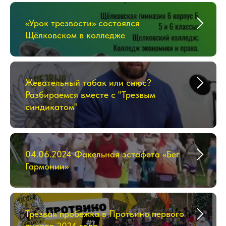
«Урок трезвости» состоялся
Щёлковском в колледже
Жевательный табак или снюс?
Разбираемся вместе с "Трезвым
синдикатом"
04.06.2024 Факельная эстафета «Бег
Гармонии»
Трезвая пробежка в Протвино первого
января 2024 года.