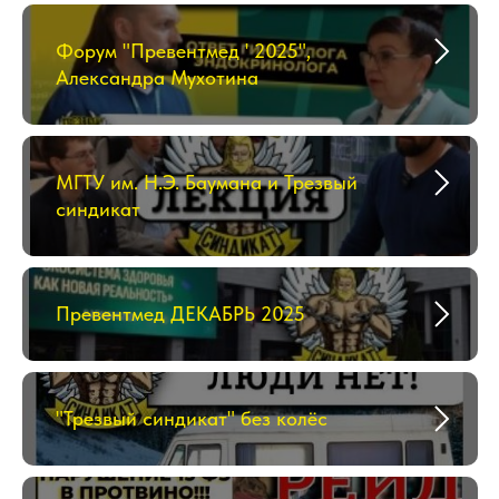
Форум "Превентмед ' 2025",
Александра Мухотина
МГТУ им. Н.Э. Баумана и Трезвый
синдикат
Превентмед ДЕКАБРЬ 2025
"Трезвый синдикат" без колёс