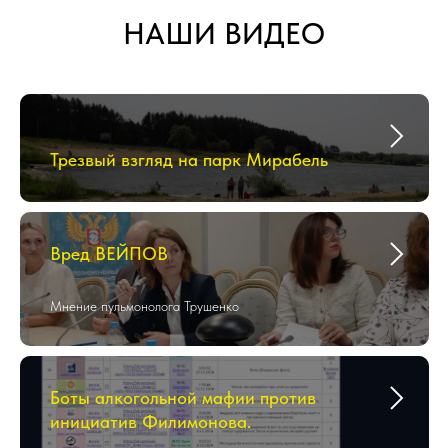
НАШИ ВИДЕО
Трезвый взгляд на парк Мирабель
Вред ВЕЙПОВ
Мнение пульмонолога Трушенко
Боты алкогольной мафии против
инициатив Филимонова.